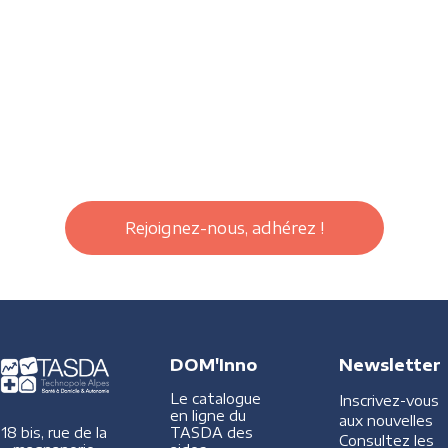
Rejoignez-nous, adhérez !
DOM'Inno
Newsletter
Le catalogue
Inscrivez-vous
en ligne du
aux nouvelles
TASDA des
18 bis, rue de la
Consultez les