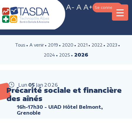
A-
A
A+
Se connecter
Tous
A venir
2019
2020
2021
2022
2023
2026
2024
2025
Lun
05
Jan
2026
Précarité sociale et financière
des aînés
16h-17h30
- UIAD Hôtel Belmont,
Grenoble