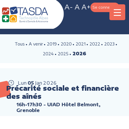
A-
A
A+
Se connecter
Tous
A venir
2019
2020
2021
2022
2023
2026
2024
2025
Lun
05
Jan
2026
Précarité sociale et financière
des aînés
16h-17h30
- UIAD Hôtel Belmont,
Grenoble