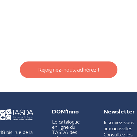
Rejoignez-nous, adhérez !
DOM'Inno
Newsletter
Le catalogue
Inscrivez-vous
en ligne du
aux nouvelles
TASDA des
18 bis, rue de la
Consultez les