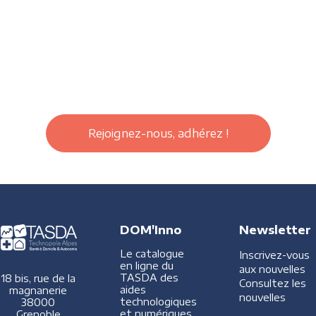
Rejoignez-nous, adhérez !
DOM'Inno
Newsletter
Le catalogue
Inscrivez-vous
en ligne du
aux nouvelles
TASDA des
18 bis, rue de la
Consultez les
aides
magnanerie
nouvelles
technologiques
38000
et numériques
Grenoble