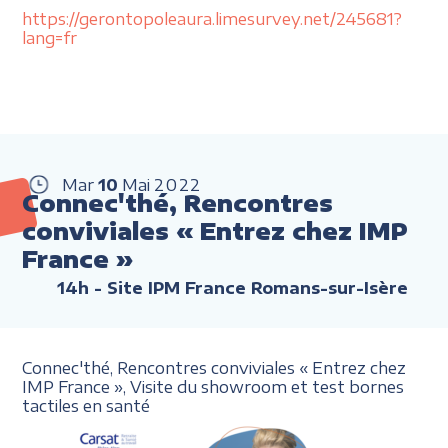
https://gerontopoleaura.limesurvey.net/245681?
lang=fr
Mar
10
Mai
2022
Connec'thé, Rencontres
conviviales « Entrez chez IMP
France »
14h
- Site IPM France Romans-sur-Isère
Connec'thé, Rencontres conviviales
«
Entrez chez
IMP France
»,
Visite du showroom et
test bornes
tactiles en santé