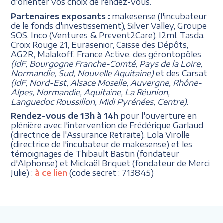
d'orienter vos choix de rendez-vous.
Partenaires exposants :
makesense (l'incubateur
de le fonds d'investissement), Silver Valley, Groupe
SOS, Inco (Ventures & Prevent2Care), I2ml, Tasda,
Croix Rouge 21, Eurasenior, Caisse des Dépôts,
AG2R, Malakoff, France Active, des gérontopôles
(IdF, Bourgogne Franche-Comté, Pays de la Loire,
Normandie, Sud, Nouvelle Aquitaine)
et des Carsat
(IdF, Nord-Est, Alsace Moselle, Auvergne, Rhône-
Alpes, Normandie, Aquitaine, La Réunion,
Languedoc Roussillon, Midi Pyrénées, Centre).
Rendez-vous de 13h à 14h
pour l'ouverture en
plénière avec l'intervention de Frédérique Garlaud
(directrice de l'Assurance Retraite), Lola Virolle
(directrice de l'incubateur de makesense) et les
témoignages de Thibault Bastin (fondateur
d'Alphonse) et Mickaël Briquet (fondateur de Merci
Julie) :
à ce lien
(code secret : 713845)