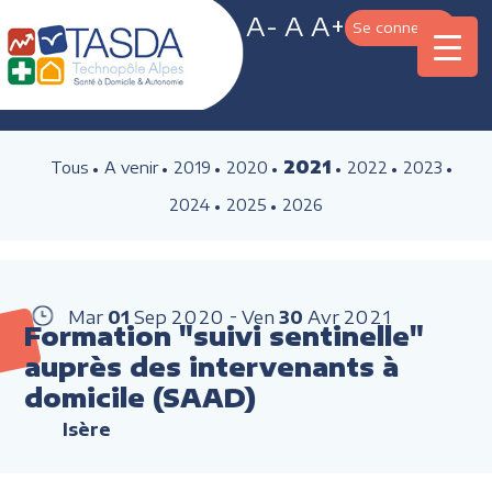
A-
A
A+
Se connecter
2021
Tous
A venir
2019
2020
2022
2023
2024
2025
2026
Mar
01
Sep
2020
Ven
30
Avr
2021
Formation "suivi sentinelle"
auprès des intervenants à
domicile (SAAD)
Isère