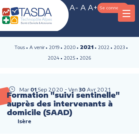
A-
A
A+
Se connecter
2021
Tous
A venir
2019
2020
2022
2023
2024
2025
2026
Mar
01
Sep
2020
Ven
30
Avr
2021
Formation "suivi sentinelle"
auprès des intervenants à
domicile (SAAD)
Isère