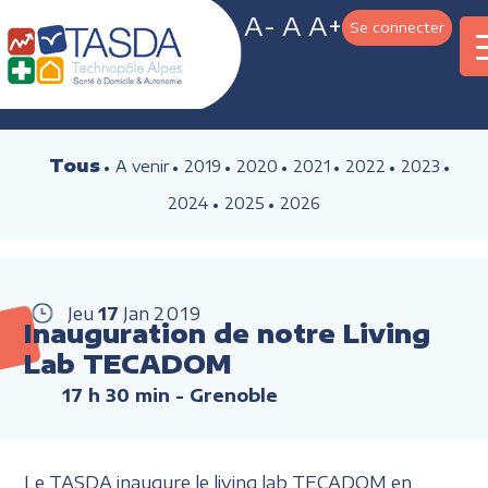
A-
A
A+
Se connecter
Tous
A venir
2019
2020
2021
2022
2023
2024
2025
2026
Jeu
17
Jan
2019
Inauguration de notre Living
Lab TECADOM
17 h 30 min
- Grenoble
Le TASDA inaugure le living lab TECADOM en