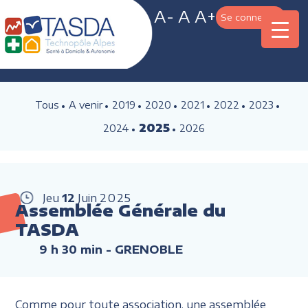
A-
A
A+
Se connecter
Tous
A venir
2019
2020
2021
2022
2023
2025
2024
2026
Jeu
12
Juin
2025
Assemblée Générale du
TASDA
9 h 30 min
- GRENOBLE
Comme pour toute association, une assemblée