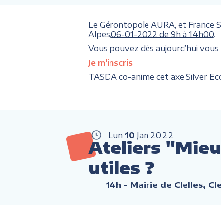
Le Gérontopole AURA, et France Sil
Alpes,
06-01-2022 de 9h à 14h00
.
Vous pouvez dès aujourd’hui vous ins
Je m'inscris
TASDA co-anime cet axe Silver Ec
Lun
10
Jan
2022
Ateliers "Mieu
utiles ?
14h
- Mairie de Clelles, Cl