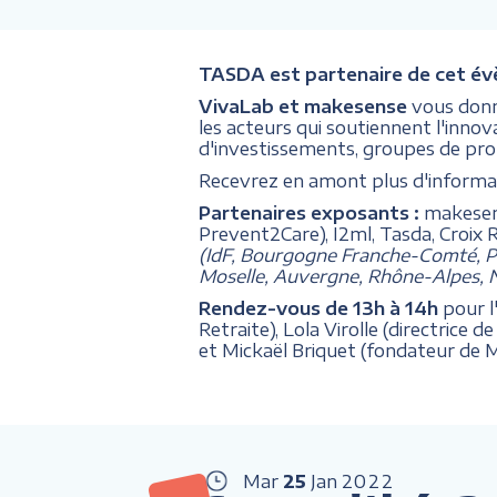
TASDA est partenaire de cet é
VivaLab et makesense
vous donn
les acteurs qui soutiennent l'inno
d'investissements, groupes de protec
Recevrez en amont plus d'informati
Partenaires exposants :
makesens
Prevent2Care), I2ml, Tasda, Croix 
(IdF, Bourgogne Franche-Comté, Pa
Moselle, Auvergne, Rhône-Alpes, N
Rendez-vous de 13h à 14h
pour l
Retraite), Lola Virolle (directric
et Mickaël Briquet (fondateur de Me
Mar
25
Jan
2022