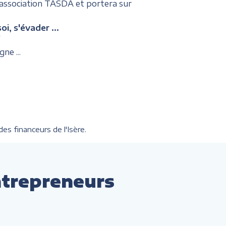
'association TASDA et portera sur
, s'évader ...
?
gne ...
es financeurs de l'Isère.
ntrepreneurs