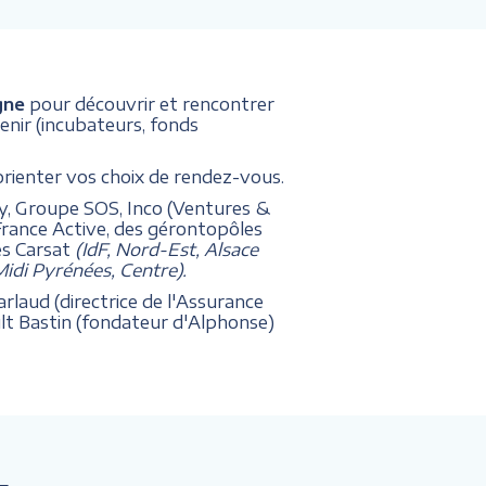
gne
pour découvrir et rencontrer
enir (incubateurs, fonds
orienter vos choix de rendez-vous.
ey, Groupe SOS, Inco (Ventures &
France Active, des gérontopôles
es Carsat
(IdF, Nord-Est, Alsace
idi Pyrénées, Centre).
rlaud (directrice de l'Assurance
ult Bastin (fondateur d'Alphonse)