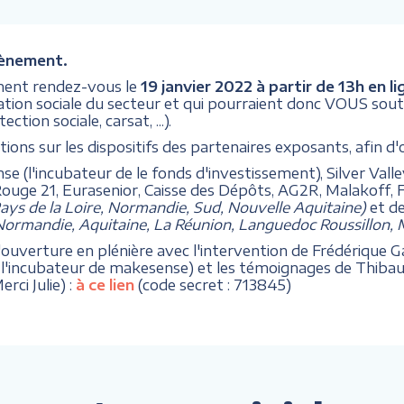
vènement.
ent rendez-vous le
19 janvier 2022 à partir de 13h en li
vation sociale du secteur et qui pourraient donc VOUS sout
tion sociale, carsat, ...).
ons sur les dispositifs des partenaires exposants, afin d'
e (l'incubateur de le fonds d'investissement), Silver Vall
Rouge 21, Eurasenior, Caisse des Dépôts, AG2R, Malakoff, 
ys de la Loire, Normandie, Sud, Nouvelle Aquitaine)
et d
ormandie, Aquitaine, La Réunion, Languedoc Roussillon, M
'ouverture en plénière avec l'intervention de Frédérique Ga
e de l'incubateur de makesense) et les témoignages de Thiba
rci Julie) :
à ce lien
(code secret : 713845)