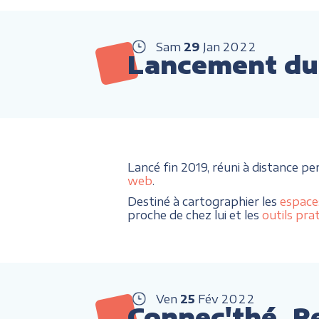
Sam
29
Jan
2022
Lancement du 
Lancé fin 2019, réuni à distance pe
web
.
Destiné à cartographier les
espace
proche de chez lui et les
outils pra
Ven
25
Fév
2022
Connec'thé, R