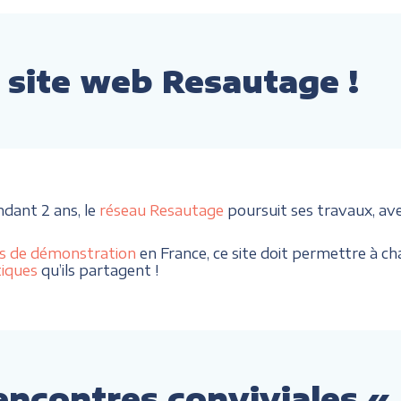
site web Resautage !
ndant 2 ans, le
réseau Resautage
poursuit ses travaux, av
s de démonstration
en France, ce site doit permettre à cha
tiques
qu’ils partagent !
encontres conviviales «