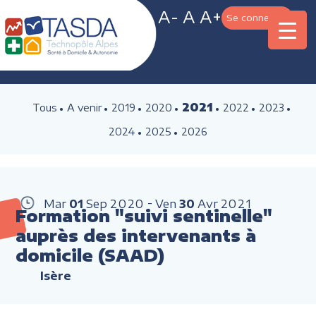
A-
A
A+
Se connecter
2021
Tous
A venir
2019
2020
2022
2023
2024
2025
2026
Mar
01
Sep
2020
Ven
30
Avr
2021
Formation "suivi sentinelle"
auprès des intervenants à
domicile (SAAD)
Isère