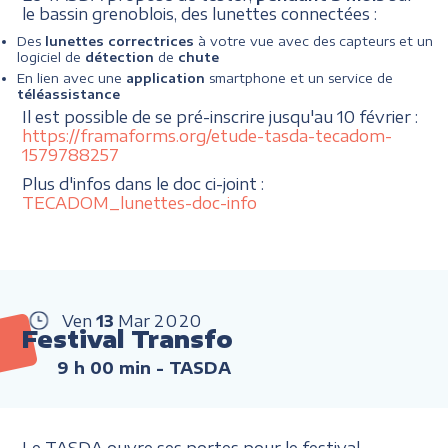
le bassin grenoblois, des lunettes connectées :
Des
lunettes correctrices
à votre vue avec des capteurs et un
logiciel de
détection
de
chute
En lien avec une
application
smartphone et un service de
téléassistance
Il est possible de se pré-inscrire jusqu'au 10 février :
https://framaforms.org/etude-tasda-tecadom-
1579788257
Plus d'infos dans le doc ci-joint :
TECADOM_lunettes-doc-info
Ven
13
Mar
2020
Festival Transfo
9 h 00 min
- TASDA
Le TASDA ouvre ses portes pour le festival