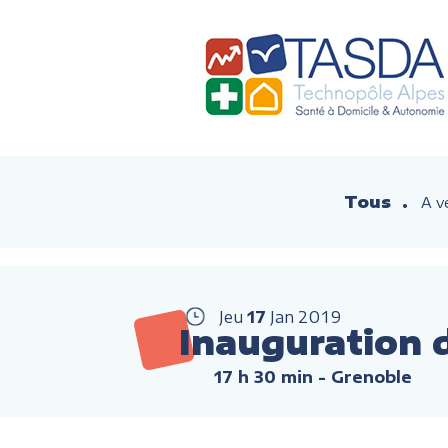
Tous
A v
Jeu
17
Jan
2019
Inauguration 
17 h 30 min
- Grenoble