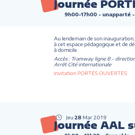
Journée PORT
9h00-17h00
- unapparté -
Au lendemain de son inauguration
à cet espace pédagogique et de d
à domicile.
Accès : Tramway ligne B - directio
Arrêt Cité internationale
invitation PORTES OUVERTES
Jeu
28
Mar
2019
Journée AAL s