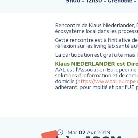
9h00 - 12h30
- Grenoble -
Rencontre de Klaus Niederlander,
écosystème local dans les processu
Cette rencontre est à l'initiative
réflexion sur les living lab santé a
La participation est gratuite mais l
Klaus NIEDERLANDER est Dire
AAL est l'Association Européenne "A
solutions d'information et de com
domicile (
https://www.aal-europe.
adhérant, pour moitié et par l'UE p
Mar
02
Avr
2019