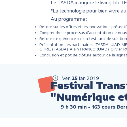
Le TASDA inaugure le living lab T
"La technologie pour bien vivre au 
Au programme :
Retour sur les offres et les innovations présen
Comprendre le processus d'acceptation de nou
Retour d’expérience « d'un testeur » de solutio
Présentation des partenaires : TASDA, UIAD, MR38
CHIRIÉ (TASDA), Alain FRANCO (UIAD), Olivier
Conclusion et pot de clôture autour de la sign
Ven
25
Jan
2019
Festival Tran
"Numérique et B
9 h 30 min
- 163 cours Ber