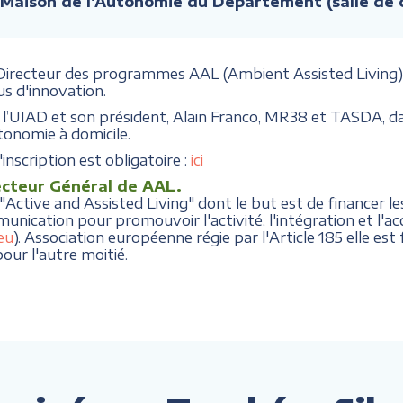
 Maison de l'Autonomie du Département (salle de
 Directeur des programmes AAL (Ambient Assisted Living)
s d'innovation.
 de l’UIAD et son président, Alain Franco, MR38 et TASDA,
utonomie à domicile.
'inscription est obligatoire :
ici
cteur Général de AAL.
ctive and Assisted Living" dont le but est de financer les
munication pour promouvoir l'activité, l'intégration et l
eu
). Association européenne régie par l'Article 185 elle es
our l'autre moitié.