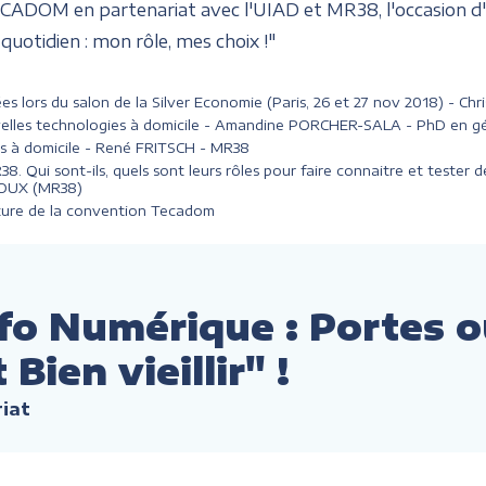
ECADOM en partenariat avec l'UIAD et MR38, l'occasion d'
quotidien : mon rôle, mes choix !"
tées lors du salon de la Silver Economie (Paris, 26 et 27 nov 2018) -
velles technologies à domicile - Amandine PORCHER-SALA - PhD en gé
ns à domicile - René FRITSCH - MR38
. Qui sont-ils, quels sont leurs rôles pour faire connaitre et tester
 ROUX (MR38)
ature de la convention Tecadom
sfo Numérique : Portes 
ien vieillir" !
riat