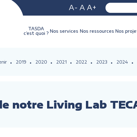
A-
A
A+
TASDA
Nos services
Nos ressources
Nos proje
c’est quoi ?
enir
2019
2020
2021
2022
2023
2024
de notre Living Lab T