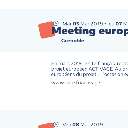
Mar
05
Mar
2019
Jeu
07
M
Meeting euro
Grenoble
En mars 2019, le site français, re
projet européen ACTIVAGE. Au pro
européens du projet... L'occasion 
www.isere.fr/activage
Ven
08
Mar
2019