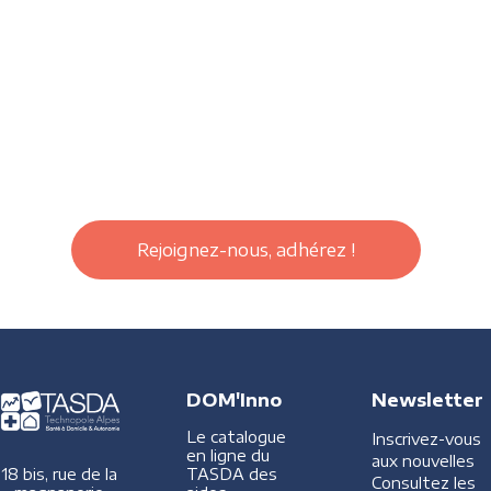
Rejoignez-nous, adhérez !
DOM'Inno
Newsletter
Le catalogue
Inscrivez-vous
en ligne du
aux nouvelles
TASDA des
18 bis, rue de la
Consultez les