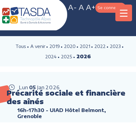
A-
A
A+
Se connecter
Tous
A venir
2019
2020
2021
2022
2023
2026
2024
2025
Lun
05
Jan
2026
Précarité sociale et financière
des aînés
16h-17h30
- UIAD Hôtel Belmont,
Grenoble