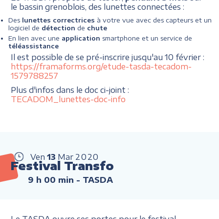
le bassin grenoblois, des lunettes connectées :
Des
lunettes correctrices
à votre vue avec des capteurs et un
logiciel de
détection
de
chute
En lien avec une
application
smartphone et un service de
téléassistance
Il est possible de se pré-inscrire jusqu'au 10 février :
https://framaforms.org/etude-tasda-tecadom-
1579788257
Plus d'infos dans le doc ci-joint :
TECADOM_lunettes-doc-info
Ven
13
Mar
2020
Festival Transfo
9 h 00 min
- TASDA
Le TASDA ouvre ses portes pour le festival