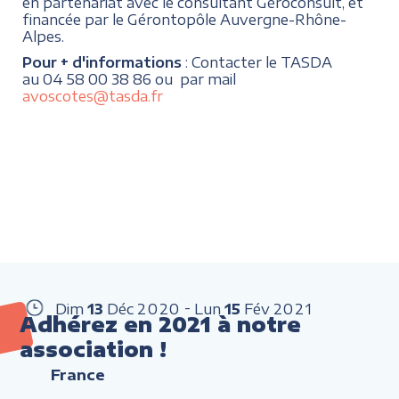
en partenariat avec le consultant Géroconsult, et
financée par le Gérontopôle Auvergne-Rhône-
Alpes.
Pour + d'informations
: Contacter le TASDA
au 04 58 00 38 86 ou par mail
avoscotes@tasda.fr
Dim
13
Déc
2020
Lun
15
Fév
2021
Adhérez en 2021 à notre
association !
France