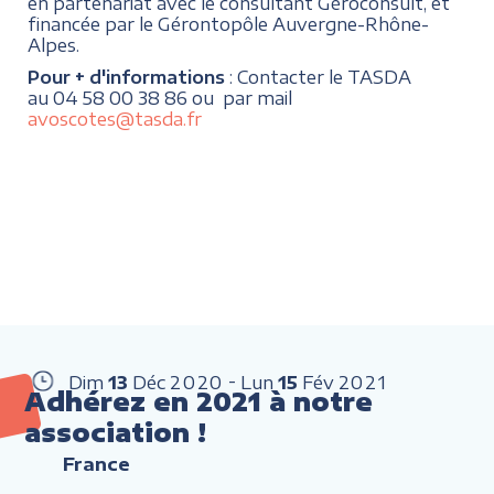
en partenariat avec le consultant Géroconsult, et
financée par le Gérontopôle Auvergne-Rhône-
Alpes.
Pour + d'informations
: Contacter le TASDA
au 04 58 00 38 86 ou par mail
avoscotes@tasda.fr
Dim
13
Déc
2020
Lun
15
Fév
2021
Adhérez en 2021 à notre
association !
France