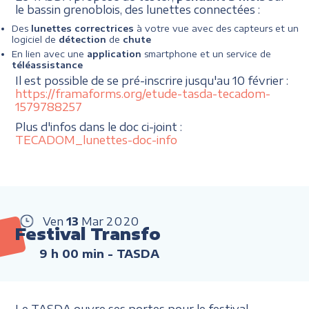
le bassin grenoblois, des lunettes connectées :
Des
lunettes correctrices
à votre vue avec des capteurs et un
logiciel de
détection
de
chute
En lien avec une
application
smartphone et un service de
téléassistance
Il est possible de se pré-inscrire jusqu'au 10 février :
https://framaforms.org/etude-tasda-tecadom-
1579788257
Plus d'infos dans le doc ci-joint :
TECADOM_lunettes-doc-info
Ven
13
Mar
2020
Festival Transfo
9 h 00 min
- TASDA
Le TASDA ouvre ses portes pour le festival