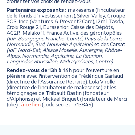
d'orienter vos choix de rendez-vous.
Partenaires exposants :
makesense (l'incubateur
de le fonds d'investissement), Silver Valley, Groupe
SOS, Inco (Ventures & Prevent2Care), I2ml, Tasda,
Croix Rouge 21, Eurasenior, Caisse des Dépôts,
AG2R, Malakoff, France Active, des gérontopôles
(IdF, Bourgogne Franche-Comté, Pays de la Loire,
Normandie, Sud, Nouvelle Aquitaine)
et des Carsat
(IdF, Nord-Est, Alsace Moselle, Auvergne, Rhône-
Alpes, Normandie, Aquitaine, La Réunion,
Languedoc Roussillon, Midi Pyrénées, Centre).
Rendez-vous de 13h à 14h
pour l'ouverture en
plénière avec l'intervention de Frédérique Garlaud
(directrice de l'Assurance Retraite), Lola Virolle
(directrice de l'incubateur de makesense) et les
témoignages de Thibault Bastin (fondateur
d'Alphonse) et Mickaël Briquet (fondateur de Merci
Julie) :
à ce lien
(code secret : 713845)