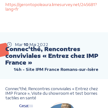
https://gerontopoleaura.limesurvey.net/245681?
lang=fr
Mar
10
Mai
2022
Connec'thé, Rencontres
conviviales « Entrez chez IMP
France »
14h
- Site IPM France Romans-sur-Isère
Connec'thé, Rencontres conviviales
«
Entrez chez
IMP France
»,
Visite du showroom et
test bornes
tactiles en santé