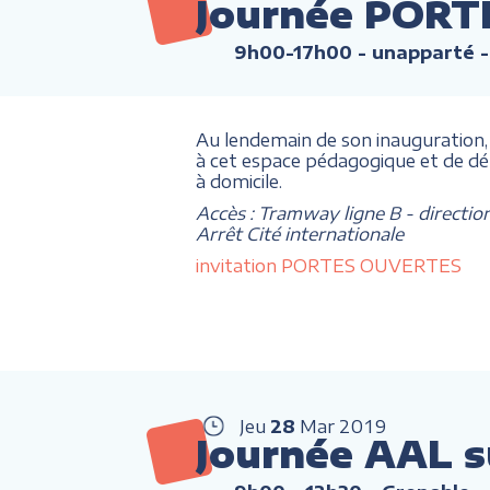
Journée PORT
9h00-17h00
- unapparté -
Au lendemain de son inauguration
à cet espace pédagogique et de d
à domicile.
Accès : Tramway ligne B - directio
Arrêt Cité internationale
invitation PORTES OUVERTES
Jeu
28
Mar
2019
Journée AAL s