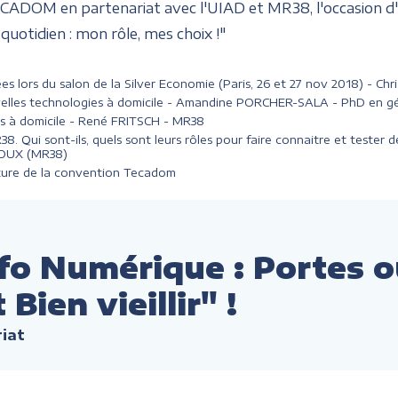
ECADOM en partenariat avec l'UIAD et MR38, l'occasion d'
quotidien : mon rôle, mes choix !"
tées lors du salon de la Silver Economie (Paris, 26 et 27 nov 2018) -
velles technologies à domicile - Amandine PORCHER-SALA - PhD en gé
ns à domicile - René FRITSCH - MR38
. Qui sont-ils, quels sont leurs rôles pour faire connaitre et tester
 ROUX (MR38)
ature de la convention Tecadom
sfo Numérique : Portes 
ien vieillir" !
riat