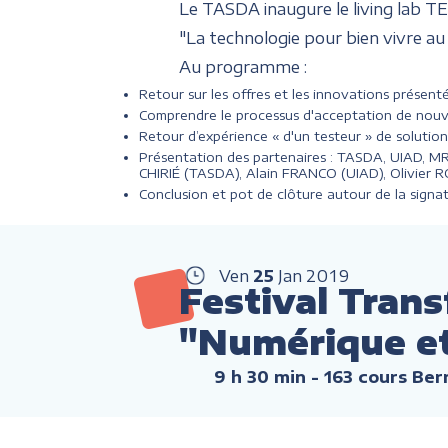
Le TASDA inaugure le living lab T
"La technologie pour bien vivre au 
Au programme :
Retour sur les offres et les innovations présen
Comprendre le processus d'acceptation de nou
Retour d’expérience « d'un testeur » de solutio
Présentation des partenaires : TASDA, UIAD, MR38
CHIRIÉ (TASDA), Alain FRANCO (UIAD), Olivier
Conclusion et pot de clôture autour de la sign
Ven
25
Jan
2019
Festival Tran
"Numérique et B
9 h 30 min
- 163 cours Ber