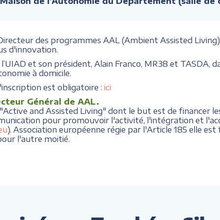
 Maison de l'Autonomie du Département (salle de
 Directeur des programmes AAL (Ambient Assisted Living)
s d'innovation.
 de l’UIAD et son président, Alain Franco, MR38 et TASDA,
utonomie à domicile.
'inscription est obligatoire :
ici
cteur Général de AAL.
ctive and Assisted Living" dont le but est de financer les
munication pour promouvoir l'activité, l'intégration et l
eu
). Association européenne régie par l'Article 185 elle es
our l'autre moitié.