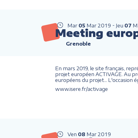
Mar
05
Mar
2019
Jeu
07
M
Meeting euro
Grenoble
En mars 2019, le site français, re
projet européen ACTIVAGE. Au pro
européens du projet... L'occasion 
www.isere.fr/activage
Ven
08
Mar
2019