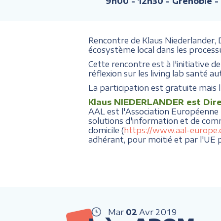
9h00 - 12h30
- Grenoble -
Rencontre de Klaus Niederlander,
écosystème local dans les processu
Cette rencontre est à l'initiative
réflexion sur les living lab santé a
La participation est gratuite mais l
Klaus NIEDERLANDER est Dire
AAL est l'Association Européenne "A
solutions d'information et de com
domicile (
https://www.aal-europe.
adhérant, pour moitié et par l'UE p
Mar
02
Avr
2019