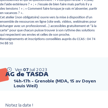
quotidiennes et qui se questionnent : « Pourquoi refuse-t-il (elle)
de l’aide extérieure ? » ; « J’essaie de bien faire mais parfois il y a
des tensions ! » ; « Comment faire lorsque je vais m’absenter, partir
en vacances ? ».
Cet atelier (non obligatoire) ouvre vers la mise à disposition d'un
ensemble de ressources en ligne (site web, vidéos, webinaires pour
échanger avec un professionnel...) accessibles gratuitement et "à la
carte" pour que chacun puisse trouver à son rythme des solutions
qui respectent ses envies et celles de son proche.
Renseignements et inscriptions conseillées auprès du CCAS : 04 74
94 88 50
Ven
07
Juil
2023
AG de TASDA
14h-17h
- Grenoble (MDA, 15 av Doyen
Louis Weil)
Notez la date !