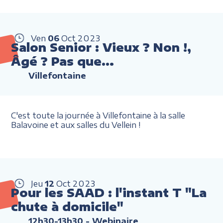
Ven
06
Oct
2023
Salon Senior : Vieux ? Non !,
Âgé ? Pas que…
Villefontaine
C'est toute la journée à Villefontaine à la salle
Balavoine et aux salles du Vellein !
Jeu
12
Oct
2023
Pour les SAAD : l'instant T "La
chute à domicile"
12h30-13h30
- Webinaire