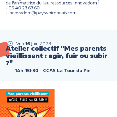
de l'a
nimatrice du lieu ressources Innovadom
:
- 06 40 23 63 60
- innovadom@paysvoironnais.com
Ven
16
Juin
2023
Atelier collectif "Mes parents
vieillissent : agir, fuir ou subir
?"
14h-15h30
- CCAS La Tour du Pin