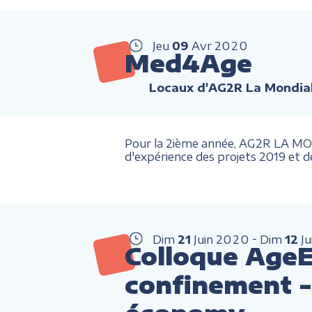
Jeu
09
Avr
2020
Med4Age
Locaux d'AG2R La Mondial
Pour la 2ième année, AG2R LA MOND
d'expérience des projets 2019 et d
Dim
21
Juin
2020
Dim
12
Ju
Colloque AgeE
confinement - 