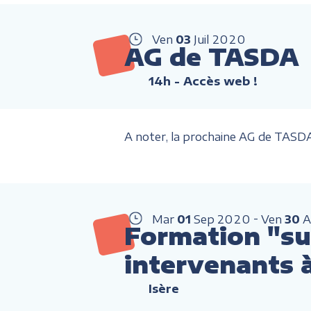
Ven
03
Juil
2020
AG de TASDA
14h
- Accès web !
A noter, la prochaine AG de TASDA s
Mar
01
Sep
2020
Ven
30
A
Formation "sui
intervenants 
Isère