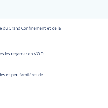
e du Grand Confinement et de la
s les regarder en V.O.D.
des et peu familières de