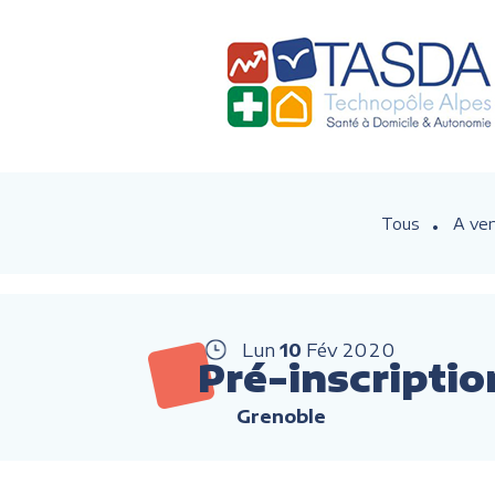
Tous
A ven
Lun
10
Fév
2020
Pré-inscriptio
Grenoble