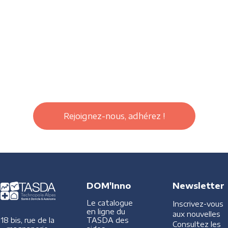
Rejoignez-nous, adhérez !
DOM'Inno
Newsletter
Le catalogue
Inscrivez-vous
en ligne du
aux nouvelles
TASDA des
18 bis, rue de la
Consultez les