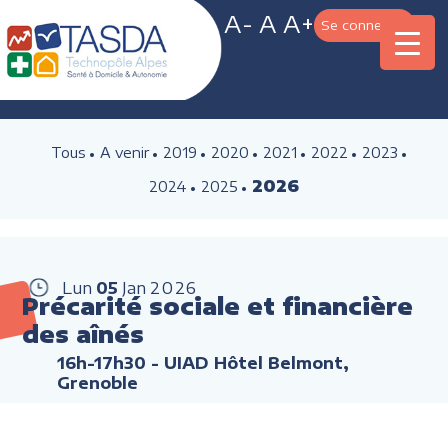
A-
A
A+
Se connecter
Tous
A venir
2019
2020
2021
2022
2023
2026
2024
2025
Lun
05
Jan
2026
Précarité sociale et financière
des aînés
16h-17h30
- UIAD Hôtel Belmont,
Grenoble