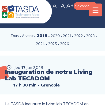
A-
A
A+
Se connecter
2019
Tous
A venir
2020
2021
2022
2023
2024
2025
2026
Jeu
17
Jan
2019
Inauguration de notre Living
Lab TECADOM
17 h 30 min
- Grenoble
Le TASDA inaugure le living lab TECADOM en