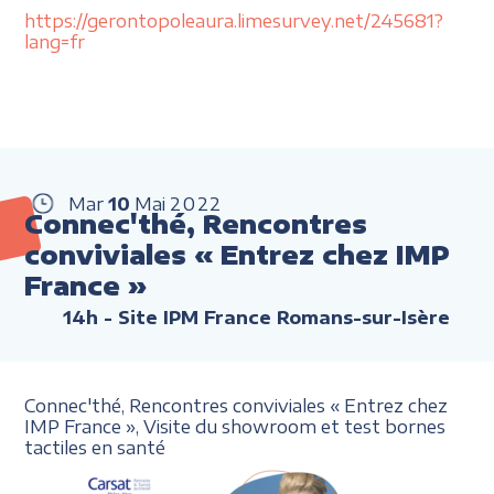
https://gerontopoleaura.limesurvey.net/245681?
lang=fr
Mar
10
Mai
2022
Connec'thé, Rencontres
conviviales « Entrez chez IMP
France »
14h
- Site IPM France Romans-sur-Isère
Connec'thé, Rencontres conviviales
«
Entrez chez
IMP France
»,
Visite du showroom et
test bornes
tactiles en santé