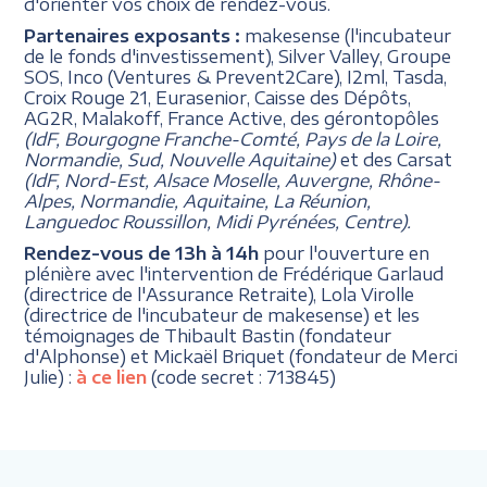
d'orienter vos choix de rendez-vous.
Partenaires exposants :
makesense (l'incubateur
de le fonds d'investissement), Silver Valley, Groupe
SOS, Inco (Ventures & Prevent2Care), I2ml, Tasda,
Croix Rouge 21, Eurasenior, Caisse des Dépôts,
AG2R, Malakoff, France Active, des gérontopôles
(IdF, Bourgogne Franche-Comté, Pays de la Loire,
Normandie, Sud, Nouvelle Aquitaine)
et des Carsat
(IdF, Nord-Est, Alsace Moselle, Auvergne, Rhône-
Alpes, Normandie, Aquitaine, La Réunion,
Languedoc Roussillon, Midi Pyrénées, Centre).
Rendez-vous de 13h à 14h
pour l'ouverture en
plénière avec l'intervention de Frédérique Garlaud
(directrice de l'Assurance Retraite), Lola Virolle
(directrice de l'incubateur de makesense) et les
témoignages de Thibault Bastin (fondateur
d'Alphonse) et Mickaël Briquet (fondateur de Merci
Julie) :
à ce lien
(code secret : 713845)