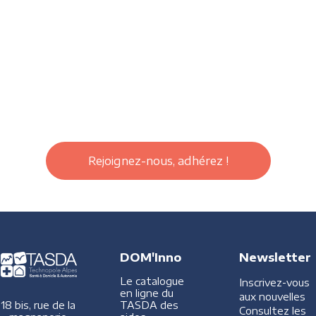
Rejoignez-nous, adhérez !
DOM'Inno
Newsletter
Le catalogue
Inscrivez-vous
en ligne du
aux nouvelles
TASDA des
18 bis, rue de la
Consultez les