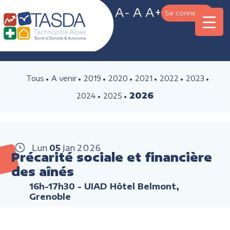
A-
A
A+
Se connecter
Tous
A venir
2019
2020
2021
2022
2023
2026
2024
2025
Lun
05
Jan
2026
Précarité sociale et financière
des aînés
16h-17h30
- UIAD Hôtel Belmont,
Grenoble