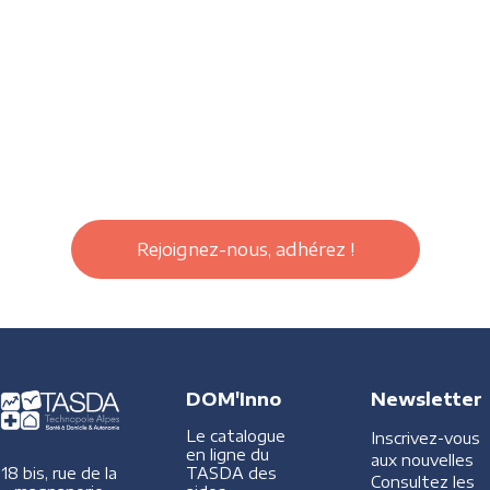
Rejoignez-nous, adhérez !
DOM'Inno
Newsletter
Le catalogue
Inscrivez-vous
en ligne du
aux nouvelles
TASDA des
18 bis, rue de la
Consultez les