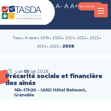
A-
A
A+
Se connecter
Tous
A venir
2019
2020
2021
2022
2023
2026
2024
2025
Lun
05
Jan
2026
Précarité sociale et financière
des aînés
16h-17h30
- UIAD Hôtel Belmont,
Grenoble