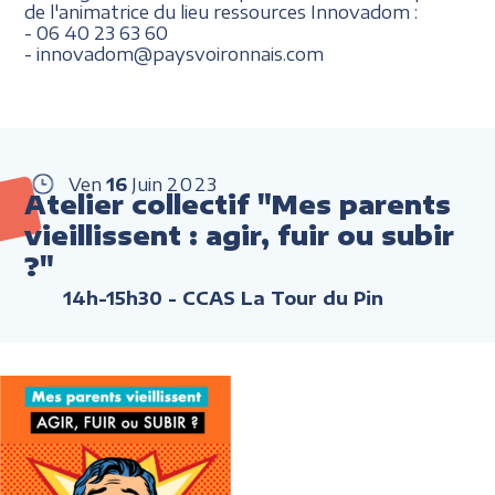
de l'a
nimatrice du lieu ressources Innovadom
:
- 06 40 23 63 60
- innovadom@paysvoironnais.com
Ven
16
Juin
2023
Atelier collectif "Mes parents
vieillissent : agir, fuir ou subir
?"
14h-15h30
- CCAS La Tour du Pin