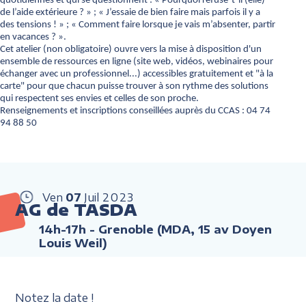
quotidiennes et qui se questionnent : « Pourquoi refuse-t-il (elle)
de l’aide extérieure ? » ; « J’essaie de bien faire mais parfois il y a
des tensions ! » ; « Comment faire lorsque je vais m’absenter, partir
en vacances ? ».
Cet atelier (non obligatoire) ouvre vers la mise à disposition d'un
ensemble de ressources en ligne (site web, vidéos, webinaires pour
échanger avec un professionnel...) accessibles gratuitement et "à la
carte" pour que chacun puisse trouver à son rythme des solutions
qui respectent ses envies et celles de son proche.
Renseignements et inscriptions conseillées auprès du CCAS : 04 74
94 88 50
Ven
07
Juil
2023
AG de TASDA
14h-17h
- Grenoble (MDA, 15 av Doyen
Louis Weil)
Notez la date !