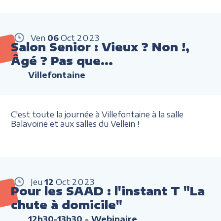
Ven
06
Oct
2023
Salon Senior : Vieux ? Non !,
Âgé ? Pas que…
Villefontaine
C'est toute la journée à Villefontaine à la salle
Balavoine et aux salles du Vellein !
Jeu
12
Oct
2023
Pour les SAAD : l'instant T "La
chute à domicile"
12h30-13h30
- Webinaire