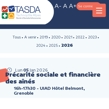
A-
A
A+
Se connecter
Tous
A venir
2019
2020
2021
2022
2023
2026
2024
2025
Lun
05
Jan
2026
Précarité sociale et financière
des aînés
16h-17h30
- UIAD Hôtel Belmont,
Grenoble