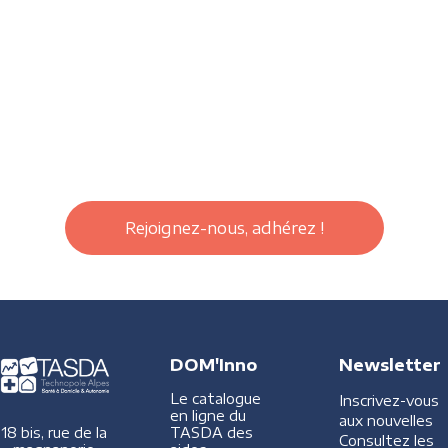
Rejoignez-nous, adhérez !
DOM'Inno
Newsletter
Le catalogue
Inscrivez-vous
en ligne du
aux nouvelles
TASDA des
18 bis, rue de la
Consultez les