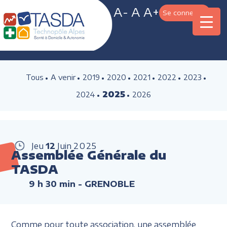
A-
A
A+
Se connecter
Tous
A venir
2019
2020
2021
2022
2023
2025
2024
2026
Jeu
12
Juin
2025
Assemblée Générale du
TASDA
9 h 30 min
- GRENOBLE
Comme pour toute association, une assemblée