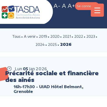
A-
A
A+
Se connecter
Tous
A venir
2019
2020
2021
2022
2023
2026
2024
2025
Lun
05
Jan
2026
Précarité sociale et financière
des aînés
16h-17h30
- UIAD Hôtel Belmont,
Grenoble