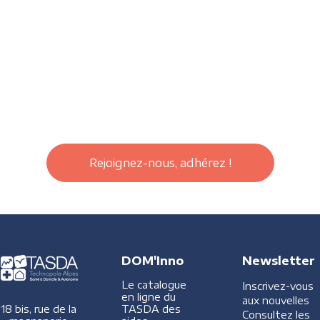
Rejoignez-nous, adhérez !
DOM'Inno
Newsletter
Le catalogue
Inscrivez-vous
en ligne du
aux nouvelles
TASDA des
18 bis, rue de la
Consultez les