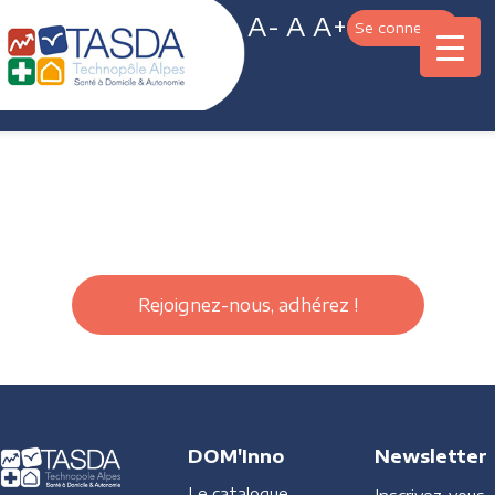
A-
A
A+
Se connecter
Rejoignez-nous, adhérez !
DOM'Inno
Newsletter
Le catalogue