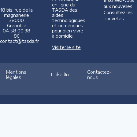
Inscrivez-vous
en ligne du
aux nouvelles
TASDA des
18 bis, rue de la
Consultez les
aides
magnanerie
nouvelles
technologiques
38000
et numériques
Grenoble
pour bien vivre
04 58 00 38
à domicile
86
contact@tasda.fr
Visiter le site
Mentions
Contactez-
LinkedIn
légales
nous