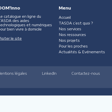
DOM'Inno
Menu
Le catalogue en ligne du
Accueil
TASDA des aides
TASDA
c’est quoi ?
technologiques et numériques
Nos services
our bien vivre à domicile
Nos ressources
isiter le site
Nos projets
Pour les proches
Actualités &
Evénements
entions légales
LinkedIn
Contactez-nous