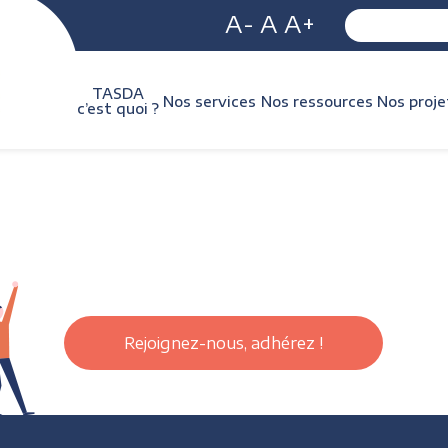
A-
A
A+
TASDA
Nos services
Nos ressources
Nos proje
c’est quoi ?
Rejoignez-nous, adhérez !