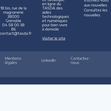
Inscrivez-vous
en ligne du
aux nouvelles
TASDA des
18 bis, rue de la
Consultez les
aides
magnanerie
nouvelles
technologiques
38000
et numériques
Grenoble
pour bien vivre
04 58 00 38
à domicile
86
contact@tasda.fr
Visiter le site
Mentions
Contactez-
LinkedIn
légales
nous