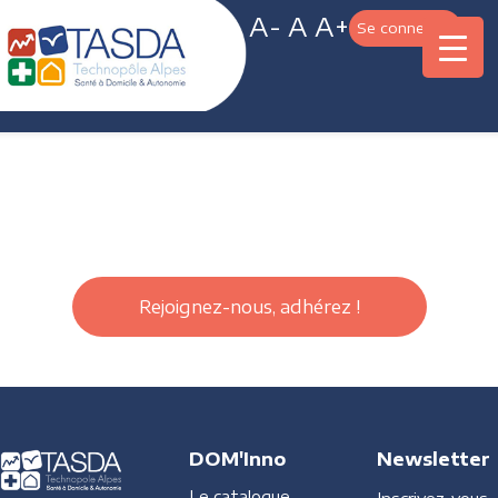
A-
A
A+
Se connecter
Rejoignez-nous, adhérez !
DOM'Inno
Newsletter
Le catalogue