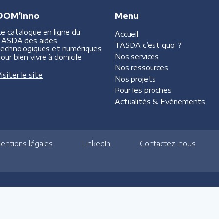
DOM'Inno
Menu
Le catalogue en ligne du
Accueil
TASDA des aides
TASDA
c’est quoi ?
technologiques et numériques
Nos services
our bien vivre à domicile
Nos ressources
isiter le site
Nos projets
Pour les proches
Actualités &
Evénements
entions légales
LinkedIn
Contactez-nous