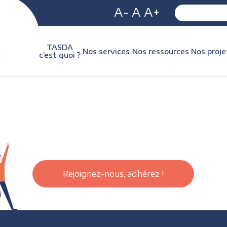
A-
A
A+
TASDA
Nos services
Nos ressources
Nos proje
c’est quoi ?
Rejoignez-nous, adhérez !