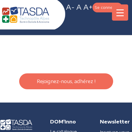
A-
A
A+
Se connecter
Rejoignez-nous, adhérez !
DOM'Inno
Newsletter
Le catalogue