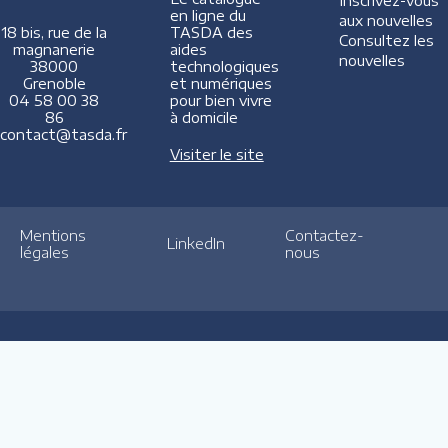
Inscrivez-vous
en ligne du
aux nouvelles
TASDA des
18 bis, rue de la
Consultez les
aides
magnanerie
nouvelles
technologiques
38000
et numériques
Grenoble
pour bien vivre
04 58 00 38
à domicile
86
contact@tasda.fr
Visiter le site
Mentions
Contactez-
LinkedIn
légales
nous