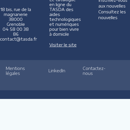
Inscrivez-vous
en ligne du
aux nouvelles
TASDA des
18 bis, rue de la
Consultez les
aides
magnanerie
nouvelles
technologiques
38000
et numériques
Grenoble
pour bien vivre
04 58 00 38
à domicile
86
contact@tasda.fr
Visiter le site
Mentions
Contactez-
LinkedIn
légales
nous