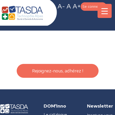
A-
A
A+
Se connecter
Rejoignez-nous, adhérez !
DOM'Inno
Newsletter
Le catalogue