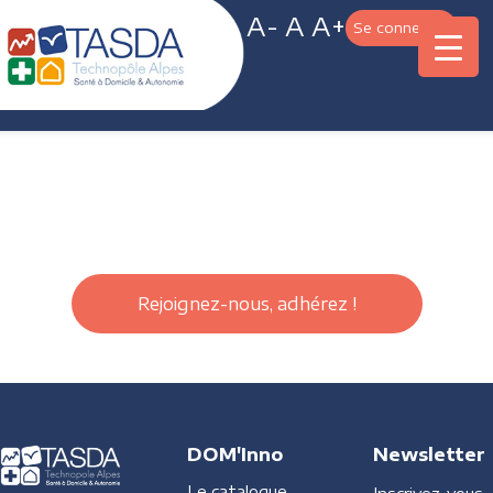
A-
A
A+
Se connecter
Rejoignez-nous, adhérez !
DOM'Inno
Newsletter
Le catalogue