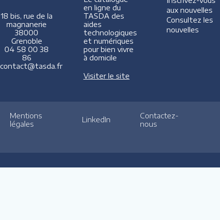
Inscrivez-vous
en ligne du
aux nouvelles
TASDA des
18 bis, rue de la
Consultez les
aides
magnanerie
nouvelles
technologiques
38000
et numériques
Grenoble
pour bien vivre
04 58 00 38
à domicile
86
contact@tasda.fr
Visiter le site
Mentions
Contactez-
LinkedIn
légales
nous