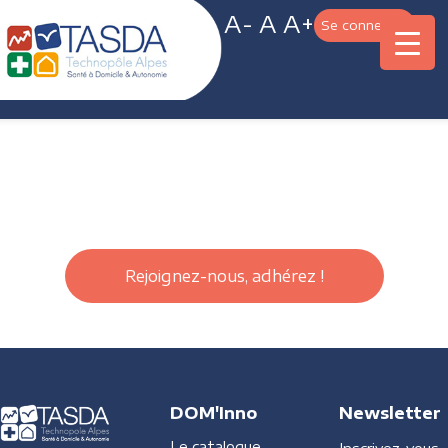
A-
A
A+
Se connecter
Rejoignez-nous, adhérez !
DOM'Inno
Newsletter
Le catalogue